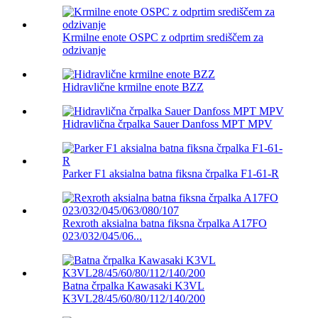
Krmilne enote OSPC z odprtim središčem za
odzivanje
Hidravlične krmilne enote BZZ
Hidravlična črpalka Sauer Danfoss MPT MPV
Parker F1 aksialna batna fiksna črpalka F1-61-R
Rexroth aksialna batna fiksna črpalka A17FO
023/032/045/06...
Batna črpalka Kawasaki K3VL
K3VL28/45/60/80/112/140/200