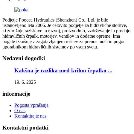
Podjetje Poocca Hydraulics (Shenzhen) Co., Ltd. je bilo
ustanovljeno leta 2006. Je celovito podjetje za hidravlične storitve,
ki združuje raziskave in razvoj, proizvodnjo, vzdrževanje in prodajo
hidravličnih črpalk, motorjev, ventilov in dodatne opreme. Ima
bogate izkušnje z zagotavljanjem rešitev za prenos moči in pogon
uporabnikom hidravličnih sistemov po vsem svetu.
Nedavni dogodki
Kakšna je razlika med krilno črpalko ...
19. 6. 2025
informacije
Pogosta vprašanja
O nas
Kontaktirajte nas
Kontaktni podatki