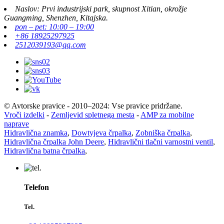
Naslov: Prvi industrijski park, skupnost Xitian, okrožje
Guangming, Shenzhen, Kitajska.
pon – pet: 10:00 – 19:00
+86 18925297925
2512039193@qq.com
© Avtorske pravice - 2010–2024: Vse pravice pridržane.
Vroči izdelki
-
Zemljevid spletnega mesta
-
AMP za mobilne
naprave
Hidravlična znamka
,
Dowtyjeva črpalka
,
Zobniška črpalka
,
Hidravlična črpalka John Deere
,
Hidravlični tlačni varnostni ventil
,
Hidravlična batna črpalka
,
Telefon
Tel.