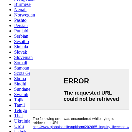
Burmese
Nepali
Norwegian
Pashto
Persian
Punjabi
Serbian
Sesotho
Sinhala
Slovak
Slovenian
Somali
Samoan
Scots Gaelic
Shona
Sindhi
Sundanese
Swahili
Tajik
Tamil
Telugu
Thai
Ukrainian
Urdu
Uzbek