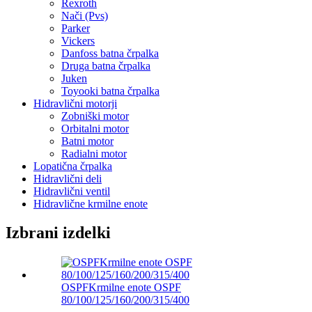
Rexroth
Nači (Pvs)
Parker
Vickers
Danfoss batna črpalka
Druga batna črpalka
Juken
Toyooki batna črpalka
Hidravlični motorji
Zobniški motor
Orbitalni motor
Batni motor
Radialni motor
Lopatična črpalka
Hidravlični deli
Hidravlični ventil
Hidravlične krmilne enote
Izbrani izdelki
OSPFKrmilne enote OSPF
80/100/125/160/200/315/400