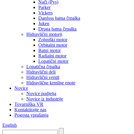
Nači (Pvs)
Parker
Vickers
Danfoss batna črpalka
Juken
Druga batna črpalka
Hidravlični motorji
Zobniški motor
Orbitalni motor
Batni motor
Radialni motor
Lopatični motor
Lopatična črpalka
Hidravlični deli
Hidravlični ventil
Hidravlične krmilne enote
Novice
Novice podjetja
Novice iz industrije
Tovarniška VR
Kontaktirajte nas
Pogosta vprašanja
English