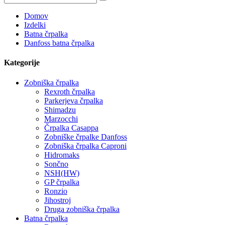
Domov
Izdelki
Batna črpalka
Danfoss batna črpalka
Kategorije
Zobniška črpalka
Rexroth črpalka
Parkerjeva črpalka
Shimadzu
Marzocchi
Črpalka Casappa
Zobniške črpalke Danfoss
Zobniška črpalka Caproni
Hidromaks
Sončno
NSH(HW)
GP črpalka
Ronzio
Jihostroj
Druga zobniška črpalka
Batna črpalka