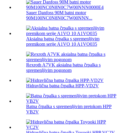
Sauer Danfoss 90M batni motor
90M100NC0N8N0C7W00NNN...
Aksialna batna črpalka s spremenljivim
premikom serije A1VO 10 A1VO035
Rexroth A7VK aksialna batna črpalka s
spremenljivim pogonom
Hidravlična batna črpalka HPP-VD2V
Batna črpalka s spremenljivim pretokom HPP
VB2V
Hidravlična batna črpalka Toyooki HPP VC2V