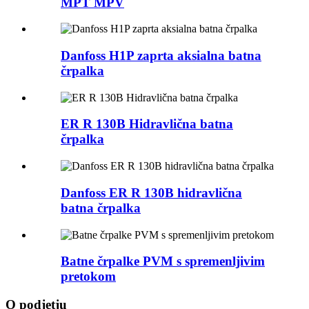
MPT MPV
Danfoss H1P zaprta aksialna batna
črpalka
ER R 130B Hidravlična batna
črpalka
Danfoss ER R 130B hidravlična
batna črpalka
Batne črpalke PVM s spremenljivim
pretokom
O podjetju