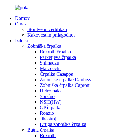
Domov
O nas
Storitve in certifikati
Kakovost in prilagoditev
Izdelki
Zobniška črpalka
Rexroth črpalka
Parkerjeva črpalka
Shimadzu
Marzocchi
Črpalka Casappa
Zobniške črpalke Danfoss
Zobniška črpalka Caproni
Hidromaks
Sončno
NSH(HW)
GP črpalka
Ronzio
Jihostroj
Druga zobniška črpalka
Batna črpalka
Rexroth